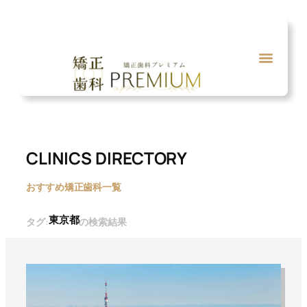
内
容
を
ス
キ
ッ
プ
CLINICS DIRECTORY
おすすめ矯正歯科一覧
東京都
タグ:
の検索結果