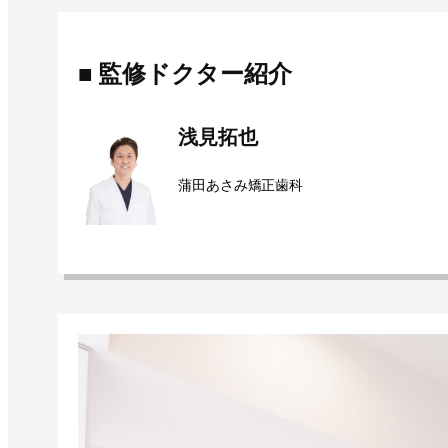
■
監修ドクター紹介
浅見拓也
蒲田あさみ矯正歯科