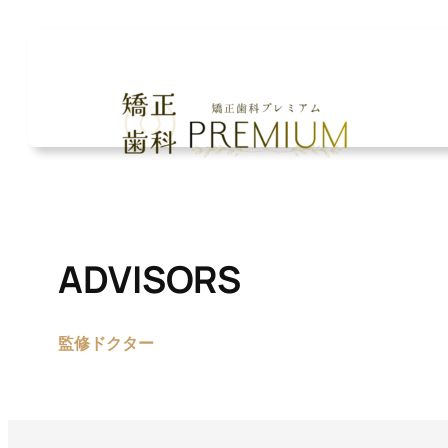
内
容
を
ス
キ
ッ
プ
ADVISORS
監修
ドクター