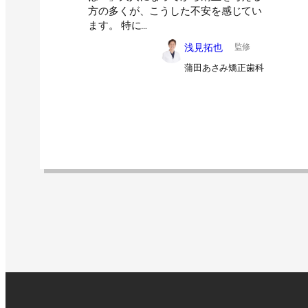
方の多くが、こうした不安を感じてい
ます。 特に…
浅見拓也
監修
蒲田あさみ矯正歯科