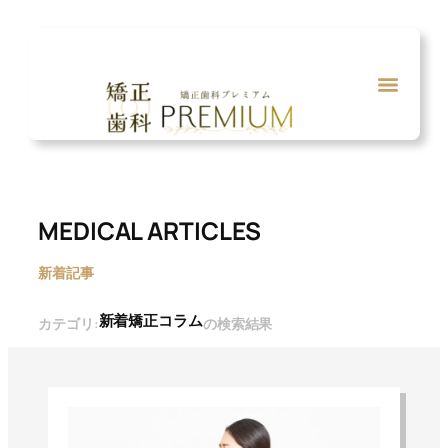
内
容
を
ス
キ
ッ
プ
MEDICAL ARTICLES
新着記事
新着矯正コラム
カテゴリ:
の検索結果