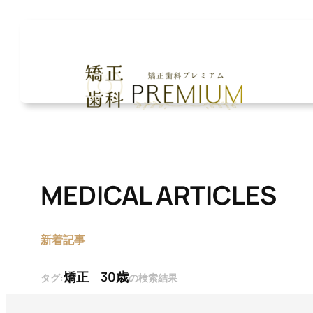
内
容
を
ス
キ
ッ
プ
MEDICAL ARTICLES
新着記事
矯正 30歳
タグ:
の検索結果